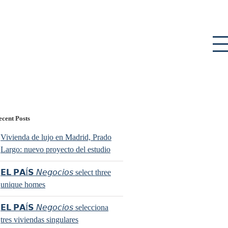
ecent Posts
Vivienda de lujo en Madrid, Prado
Largo: nuevo proyecto del estudio
𝗘𝗟 𝗣𝗔Í𝗦 𝘕𝘦𝘨𝘰𝘤𝘪𝘰𝘴 select three
unique homes
𝗘𝗟 𝗣𝗔Í𝗦 𝘕𝘦𝘨𝘰𝘤𝘪𝘰𝘴 selecciona
tres viviendas singulares