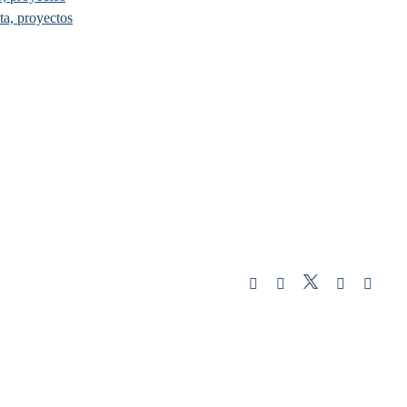
ta, proyectos
Twitter
Instagram
Facebook
LinkedIn
YouT