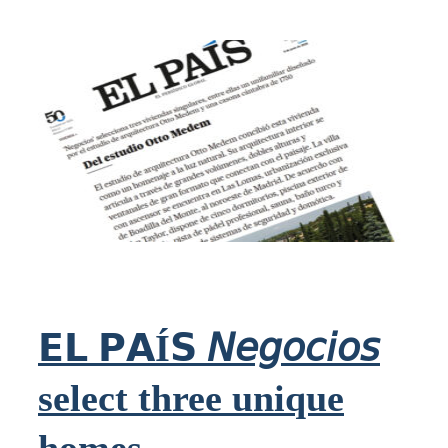
𝗘𝗟 𝗣𝗔Í𝗦 𝘕𝘦𝘨𝘰𝘤𝘪𝘰𝘴
select three unique
homes