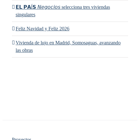
𝗘𝗟 𝗣𝗔Í𝗦 𝘕𝘦𝘨𝘰𝘤𝘪𝘰𝘴 selecciona tres viviendas
singulares
Feliz Navidad y Feliz 2026
Vivienda de lujo en Madrid, Somosaguas, avanzando
las obras
Proyectos