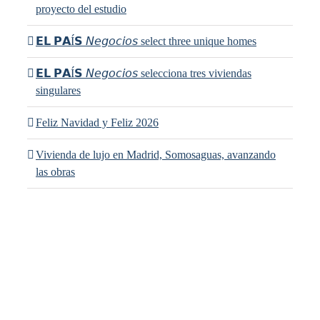
proyecto del estudio
𝗘𝗟 𝗣𝗔Í𝗦 𝘕𝘦𝘨𝘰𝘤𝘪𝘰𝘴 select three unique homes
𝗘𝗟 𝗣𝗔Í𝗦 𝘕𝘦𝘨𝘰𝘤𝘪𝘰𝘴 selecciona tres viviendas
singulares
Feliz Navidad y Feliz 2026
Vivienda de lujo en Madrid, Somosaguas, avanzando
las obras