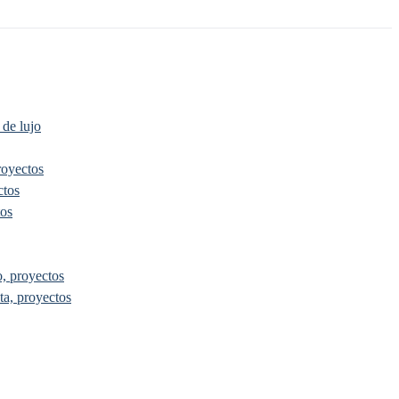
 de lujo
royectos
ctos
tos
, proyectos
ta, proyectos