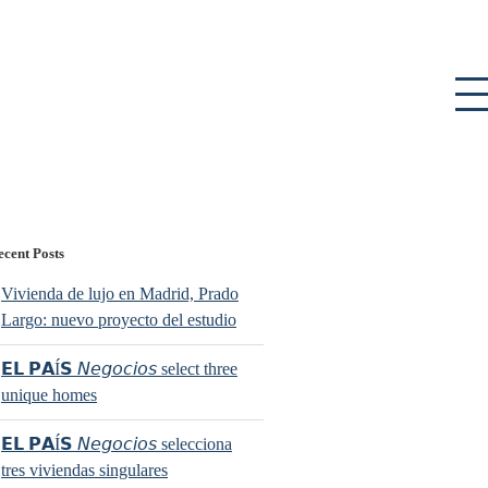
ecent Posts
Vivienda de lujo en Madrid, Prado
Largo: nuevo proyecto del estudio
𝗘𝗟 𝗣𝗔Í𝗦 𝘕𝘦𝘨𝘰𝘤𝘪𝘰𝘴 select three
unique homes
𝗘𝗟 𝗣𝗔Í𝗦 𝘕𝘦𝘨𝘰𝘤𝘪𝘰𝘴 selecciona
tres viviendas singulares