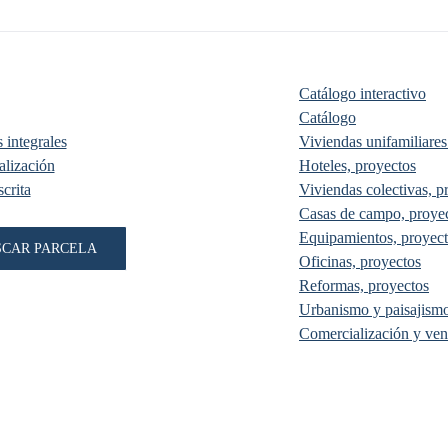
Catálogo interactivo
Catálogo
 integrales
Viviendas unifamiliares
lización
Hoteles, proyectos
crita
Viviendas colectivas, p
Casas de campo, proye
Equipamientos, proyec
SCAR PARCELA
Oficinas, proyectos
Reformas, proyectos
Urbanismo y paisajismo
Comercialización y ven