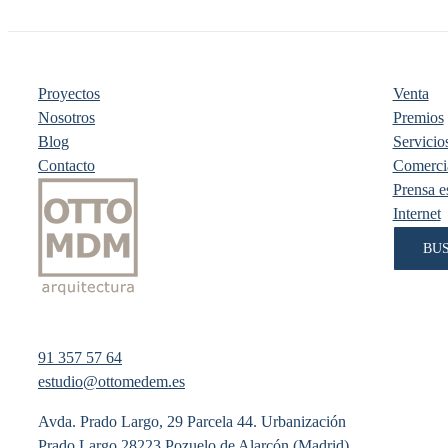
Proyectos
Venta
Nosotros
Premios
Blog
Servicios
Contacto
Comercia
Prensa es
Internet
BU
91 357 57 64
estudio@ottomedem.es
Avda. Prado Largo, 29 Parcela 44. Urbanización
Prado Largo 28223 Pozuelo de Alarcón (Madrid)