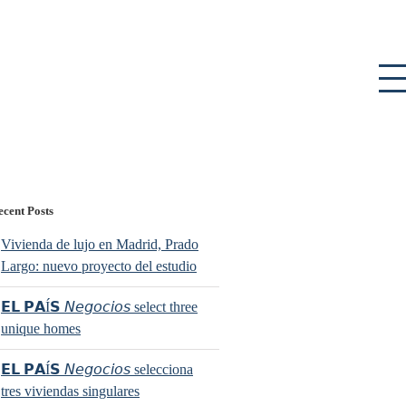
ecent Posts
Vivienda de lujo en Madrid, Prado
Largo: nuevo proyecto del estudio
𝗘𝗟 𝗣𝗔Í𝗦 𝘕𝘦𝘨𝘰𝘤𝘪𝘰𝘴 select three
unique homes
𝗘𝗟 𝗣𝗔Í𝗦 𝘕𝘦𝘨𝘰𝘤𝘪𝘰𝘴 selecciona
tres viviendas singulares