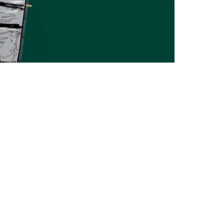
io
nimalista
. Ubicada en la exclusiva zona de Somosaguas,