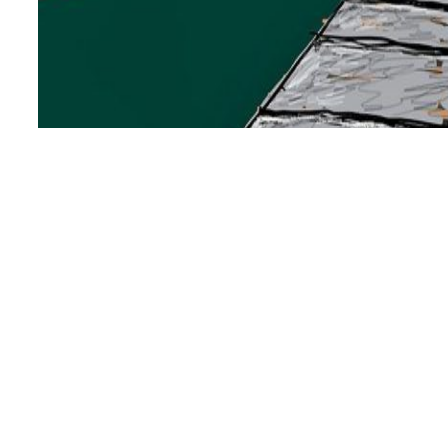
Nuevo proyecto del estud
O
tro de nuestros proyectos en proceso con
diseño arquitectónio mi
Madrid.