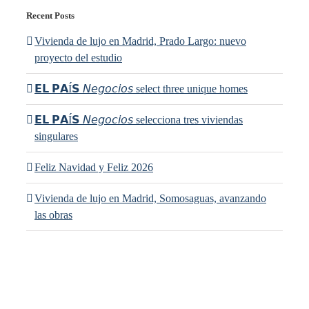
Recent Posts
Vivienda de lujo en Madrid, Prado Largo: nuevo
proyecto del estudio
𝗘𝗟 𝗣𝗔Í𝗦 𝘕𝘦𝘨𝘰𝘤𝘪𝘰𝘴 select three unique homes
𝗘𝗟 𝗣𝗔Í𝗦 𝘕𝘦𝘨𝘰𝘤𝘪𝘰𝘴 selecciona tres viviendas
singulares
Feliz Navidad y Feliz 2026
Vivienda de lujo en Madrid, Somosaguas, avanzando
las obras