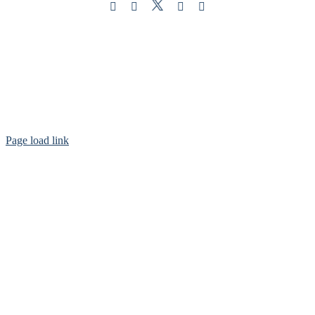
Twitter
Instagram
Facebook
LinkedIn
YouTube
Page load link