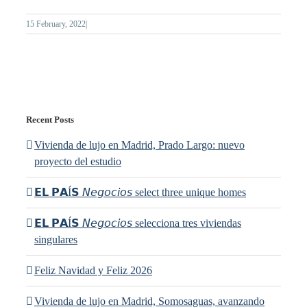
15 February, 2022
|
Recent Posts
Vivienda de lujo en Madrid, Prado Largo: nuevo
proyecto del estudio
𝗘𝗟 𝗣𝗔Í𝗦 𝘕𝘦𝘨𝘰𝘤𝘪𝘰𝘴 select three unique homes
𝗘𝗟 𝗣𝗔Í𝗦 𝘕𝘦𝘨𝘰𝘤𝘪𝘰𝘴 selecciona tres viviendas
singulares
Feliz Navidad y Feliz 2026
Vivienda de lujo en Madrid, Somosaguas, avanzando