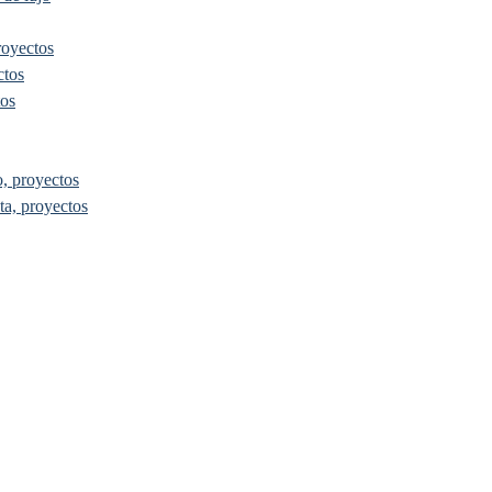
royectos
ctos
tos
, proyectos
ta, proyectos