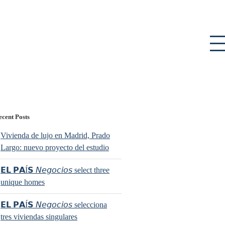
ecent Posts
Vivienda de lujo en Madrid, Prado
Largo: nuevo proyecto del estudio
𝗘𝗟 𝗣𝗔Í𝗦 𝘕𝘦𝘨𝘰𝘤𝘪𝘰𝘴 select three
unique homes
𝗘𝗟 𝗣𝗔Í𝗦 𝘕𝘦𝘨𝘰𝘤𝘪𝘰𝘴 selecciona
tres viviendas singulares