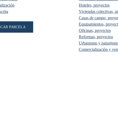
lización
Hoteles, proyectos
crita
Viviendas colectivas, p
Casas de campo, proye
Equipamientos, proyec
SCAR PARCELA
Oficinas, proyectos
Reformas, proyectos
Urbanismo y paisajismo
Comercialización y ven