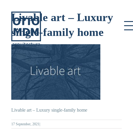
Skip
to
Livable art – Luxury
content
single-family home
Livable art – Luxury single-family home
17 September, 2021
|