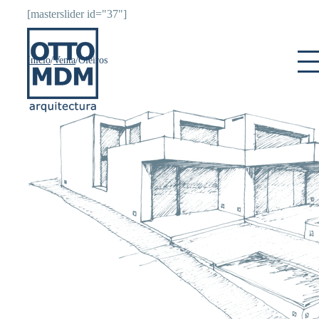
Skip
[masterslider id="37"]
to
content
Inicio
/
Venta
/
Oleiros