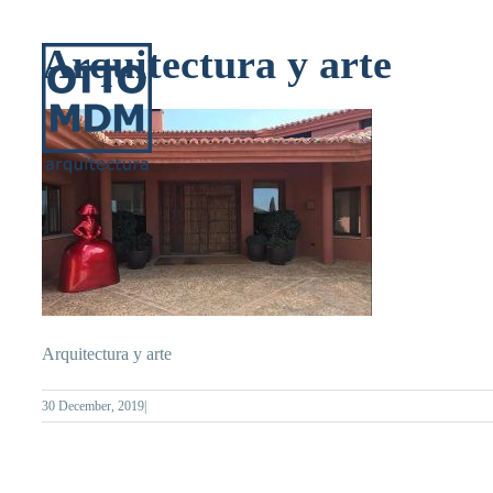
Skip
to
Arquitectura y arte
content
Arquitectura y arte
30 December, 2019
|