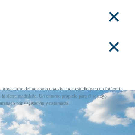
l proyecto se define como una vivienda-estudio para un fotógrafo
 la sierra madrileña. Un entorno propicio para el sosiego
ominado por vegetación y naturaleza.