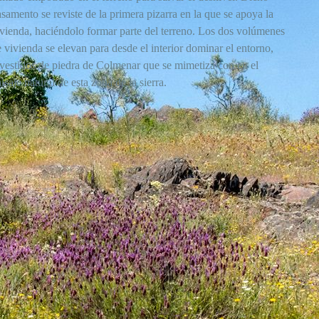
samento se reviste de la primera pizarra en la que se apoya la
ivienda, haciéndolo formar parte del terreno. Los dos volúmenes
 vivienda se elevan para desde el interior dominar el entorno,
evestidos de piedra de Colmenar que se mimetiza con en el
isaje natural de esta zona de la sierra.