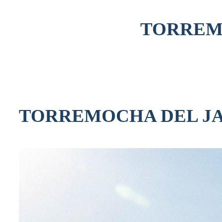
Skip
to
TORREM
content
TORREMOCHA DEL J