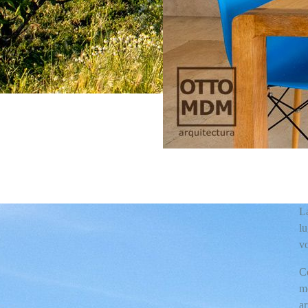
La
l
v
C
m
a