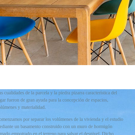
s cualidades de la parcela y la piedra pizarra característica del
ugar fueron de gran ayuda para la concepción de espacios,
olúmenes y materialidad.
omenzamos por separar los volúmenes de la vivienda y el estudio
ediante un basamento construido con un muro de hormigón
rmado empotrado en el terreno para salvar el desnivel. Dicho