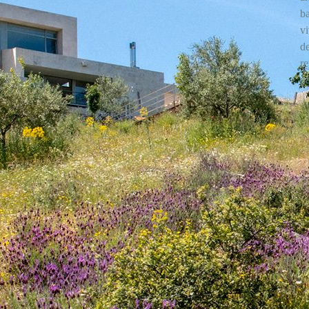
ba
v
de
r
pa